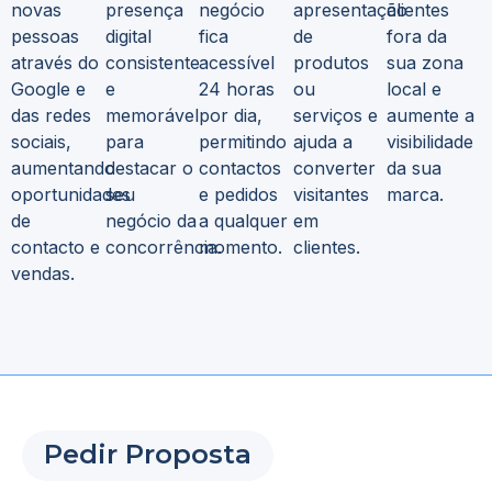
novas
presença
negócio
apresentação
clientes
pessoas
digital
fica
de
fora da
através do
consistente
acessível
produtos
sua zona
Google e
e
24 horas
ou
local e
das redes
memorável
por dia,
serviços e
aumente a
sociais,
para
permitindo
ajuda a
visibilidade
aumentando
destacar o
contactos
converter
da sua
oportunidades
seu
e pedidos
visitantes
marca.
de
negócio da
a qualquer
em
contacto e
concorrência.
momento.
clientes.
vendas.
Pedir Proposta