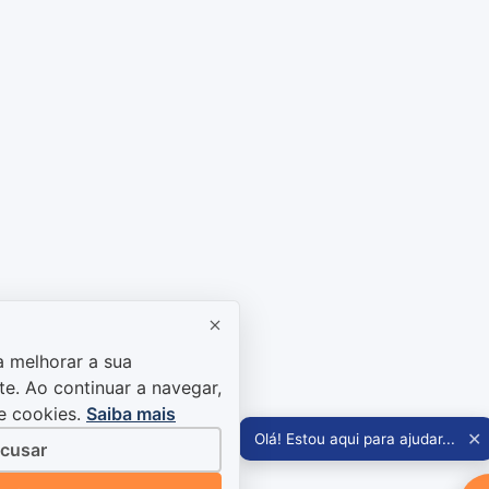
a melhorar a sua
te. Ao continuar a navegar,
de cookies.
Saiba mais
✕
Olá! Estou aqui para ajudar...
cusar