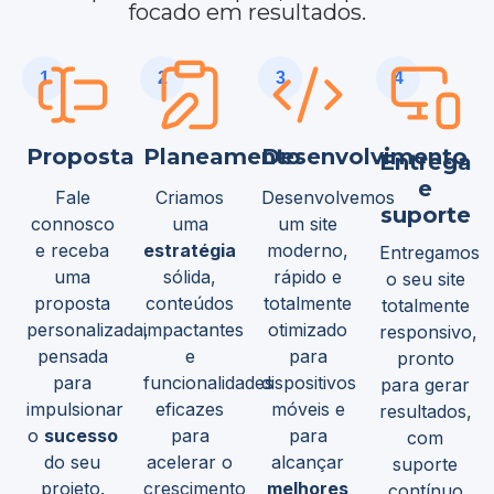
focado em resultados.
1
2
3
4
Proposta
Planeamento
Desenvolvimento
Entrega
e
Fale
Criamos
Desenvolvemos
suporte
connosco
uma
um site
e receba
estratégia
moderno,
Entregamos
uma
sólida,
rápido e
o seu site
proposta
conteúdos
totalmente
totalmente
personalizada,
impactantes
otimizado
responsivo,
pensada
e
para
pronto
para
funcionalidades
dispositivos
para gerar
impulsionar
eficazes
móveis e
resultados,
o
sucesso
para
para
com
do seu
acelerar o
alcançar
suporte
projeto.
crescimento
melhores
contínuo