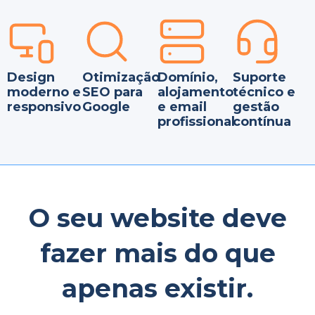
Design
Otimização
Domínio,
Suporte
moderno e
SEO para
alojamento
técnico e
responsivo
Google
e email
gestão
profissional
contínua
O seu website deve
fazer mais do que
apenas existir.