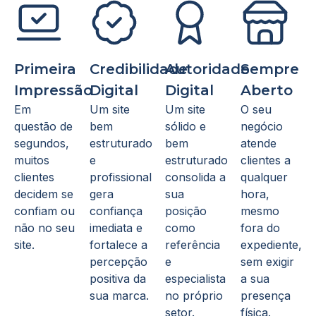
Primeira
Credibilidade
Autoridade
Sempre
Impressão
Digital
Digital
Aberto
Em
Um site
Um site
O seu
questão de
bem
sólido e
negócio
segundos,
estruturado
bem
atende
muitos
e
estruturado
clientes a
clientes
profissional
consolida a
qualquer
decidem se
gera
sua
hora,
confiam ou
confiança
posição
mesmo
não no seu
imediata e
como
fora do
site.
fortalece a
referência
expediente,
percepção
e
sem exigir
positiva da
especialista
a sua
sua marca.
no próprio
presença
setor.
física.