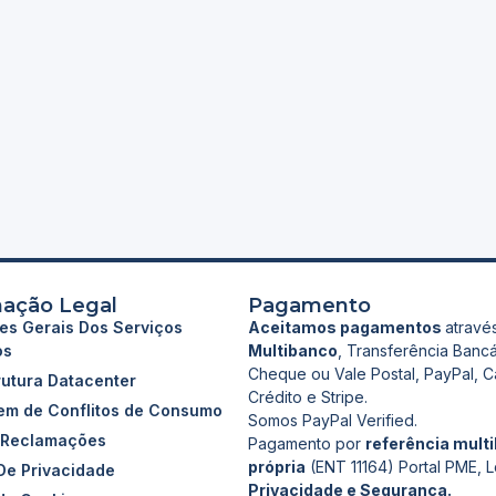
mação Legal
Pagamento
es Gerais Dos Serviços
Aceitamos pagamentos
atravé
os
Multibanco
, Transferência Bancá
Cheque ou Vale Postal, PayPal, C
rutura Datacenter
Crédito e Stripe.
gem de Conflitos de Consumo
Somos PayPal Verified.
e Reclamações
Pagamento por
referência mult
própria
(ENT 11164) Portal PME, L
 De Privacidade
Privacidade e Segurança.