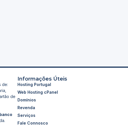
Informações Úteis
s de:
Hosting Portugal
ria,
Web Hosting cPanel
artão de
Domínios
Revenda
ibanco
Serviços
da.
Fale Connosco