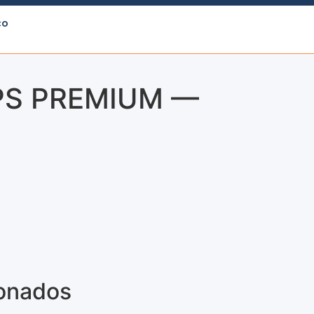
co
PS PREMIUM —
ionados